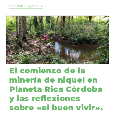
Continuar Leyendo
El comienzo de la
minería de niquel en
Planeta Rica Córdoba
y las reflexiones
sobre «el buen vivir».